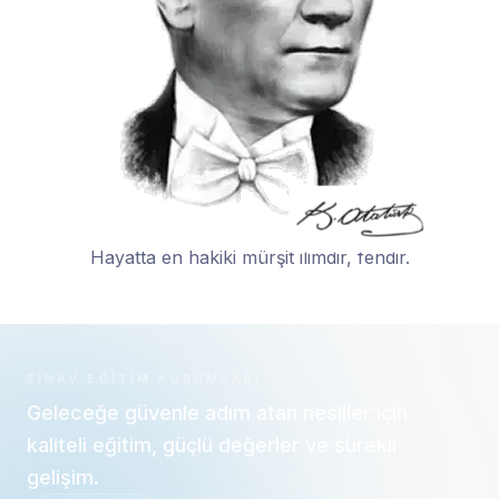
Hayatta en hakiki mürşit ilimdir, fendir.
SINAV EĞITIM KURUMLARI
Geleceğe güvenle adım atan nesiller için
kaliteli eğitim, güçlü değerler ve sürekli
gelişim.