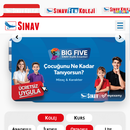
Türkiye'nin Her Yerinde
Sınav
Sınav Okullarının standartları ve eğitim sistemi, öğrencilerin en
uygun atmosferde eğitim alacakları şekilde oluşturulmuştur.
Tüm Eğitim Kurumlarımız
K
K
OLEJ
URS
A
İ
O
L
NAOKULU
LKOKUL
RTAOKUL
İSE