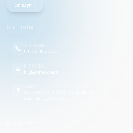
Ön kayıt
→
İLETİŞİM
TELEFON
0 (312) 385 4003
E-POSTA
bilgi@sinav.com.tr
ADRES
Ostim OSB Mah. 1249. Cadde No: 17,
Yenimahalle/ANKARA
HIZLI ERİŞİM
Kurumlarımız