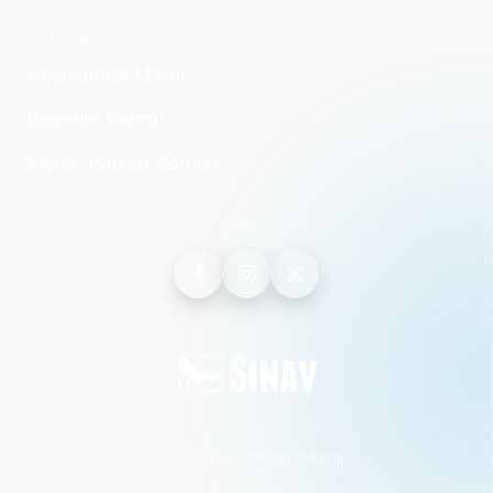
DİĞER
Aydınlatma Metni
Başvuru Formu
Sıkça Sorulan Sorular
BİZİ TAKİP EDİN
©
2026
·
Tüm hakları saklıdır.