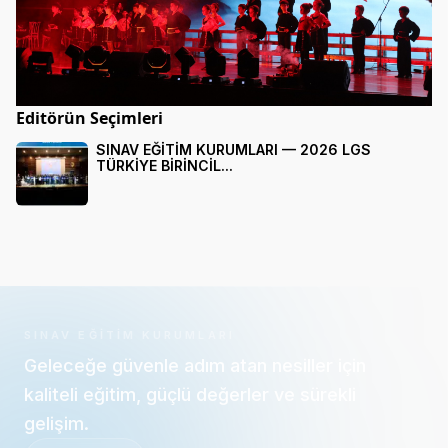
Editörün Seçimleri
SINAV EĞİTİM KURUMLARI — 2026 LGS
TÜRKİYE BİRİNCİL...
SINAV EĞITIM KURUMLARI
Geleceğe güvenle adım atan nesiller için
kaliteli eğitim, güçlü değerler ve sürekli
gelişim.