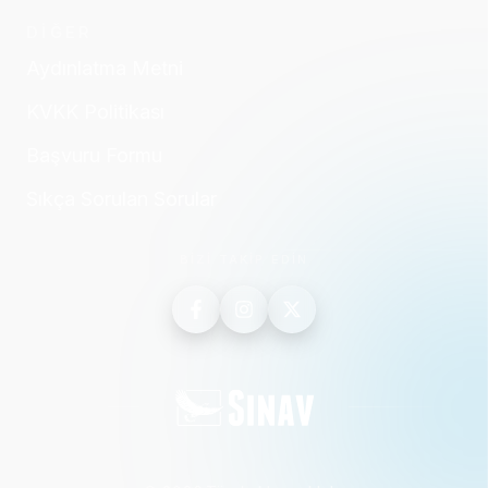
DİĞER
Aydınlatma Metni
KVKK Politikası
Başvuru Formu
Sıkça Sorulan Sorular
BİZİ TAKİP EDİN