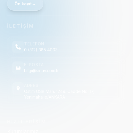
Ön kayıt
→
İLETİŞİM
TELEFON
0 (312) 385 4003
E-POSTA
bilgi@sinav.com.tr
ADRES
Ostim OSB Mah. 1249. Cadde No: 17,
Yenimahalle/ANKARA
HIZLI ERİŞİM
Kurumlarımız