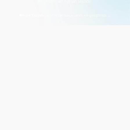
©
2026
·
Tüm hakları saklıdır.
tarafından tasarlandı ve geliştirildi.
→
Arde Yazılım