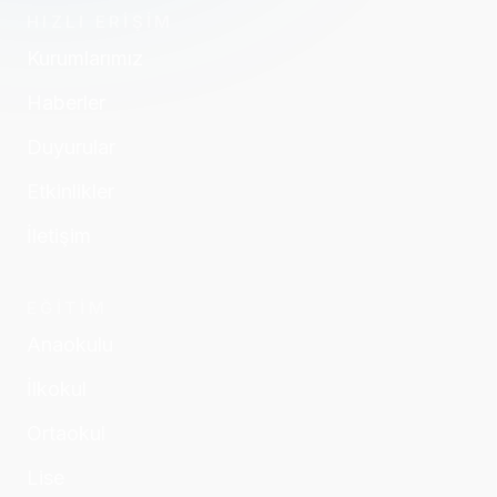
HIZLI ERİŞİM
Kurumlarımız
Haberler
Duyurular
Etkinlikler
İletişim
EĞİTİM
Anaokulu
İlkokul
Ortaokul
Lise