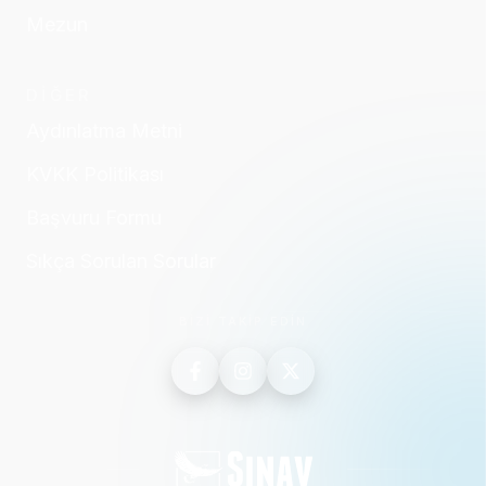
Mezun
DİĞER
Aydınlatma Metni
KVKK Politikası
Başvuru Formu
Sıkça Sorulan Sorular
BİZİ TAKİP EDİN