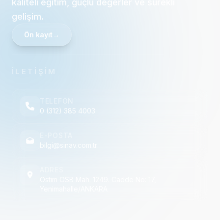
kaliteli eğitim, güçlü değerler ve sürekli
gelişim.
Ön kayıt
→
İLETİŞİM
TELEFON
0 (312) 385 4003
E-POSTA
bilgi@sinav.com.tr
ADRES
Ostim OSB Mah. 1249. Cadde No: 17,
Yenimahalle/ANKARA