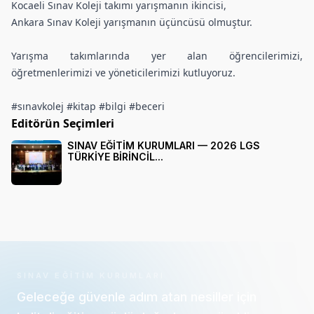
Kocaeli Sınav Koleji takımı yarışmanın ikincisi,
Ankara Sınav Koleji yarışmanın üçüncüsü olmuştur.
Yarışma takımlarında yer alan öğrencilerimizi,
öğretmenlerimizi ve yöneticilerimizi kutluyoruz.
#sınavkolej
#kitap
#bilgi
#beceri
Editörün Seçimleri
SINAV EĞİTİM KURUMLARI — 2026 LGS
TÜRKİYE BİRİNCİL...
SINAV EĞITIM KURUMLARI
Geleceğe güvenle adım atan nesiller için