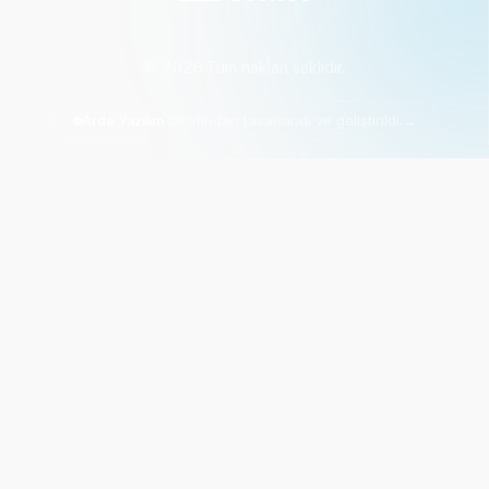
©
2026
·
Tüm hakları saklıdır.
tarafından tasarlandı ve geliştirildi.
→
Arde Yazılım