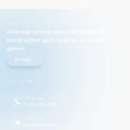
SINAV EĞITIM KURUMLARI
Geleceğe güvenle adım atan nesiller için
kaliteli eğitim, güçlü değerler ve sürekli
gelişim.
Ön kayıt
→
İLETİŞİM
TELEFON
0 (312) 385 4003
E-POSTA
bilgi@sinav.com.tr