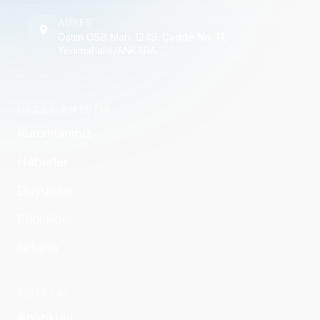
ADRES
Ostim OSB Mah. 1249. Cadde No: 17,
Yenimahalle/ANKARA
HIZLI ERİŞİM
Kurumlarımız
Haberler
Duyurular
Etkinlikler
İletişim
EĞİTİM
Anaokulu