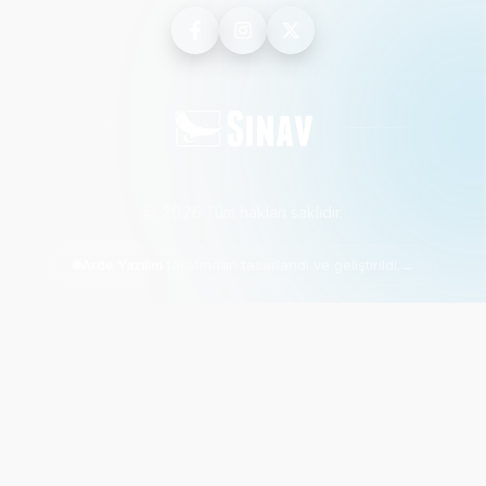
©
2026
·
Tüm hakları saklıdır.
tarafından tasarlandı ve geliştirildi.
→
Arde Yazılım