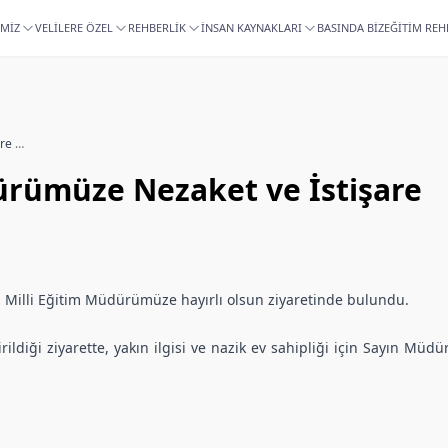
İMİZ
VELİLERE ÖZEL
REHBERLİK
İNSAN KAYNAKLARI
BASINDA BİZ
EĞİTİM REH
Ankara İl Millî Eğitim Müdürümüze Nezaket ve İstişare Ziyareti
dürümüze Nezaket ve İstişare
l Milli Eğitim Müdürümüze hayırlı olsun ziyaretinde bulundu.
ildiği ziyarette, yakın ilgisi ve nazik ev sahipliği için Sayın Mü