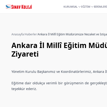
KURUMSAL
EĞİTİM
BİRİMLER
Anasayfa
/
Haberler
/
Ankara İl Millî Eğitim Mü
Ziyareti
Yönetim Kurulu Başkanımız ve Koordinatörlerimiz, Ankara İ
Eğitime dair oldukça verimli bir görüşmenin de gerçekleştir
teşekkür ederiz.