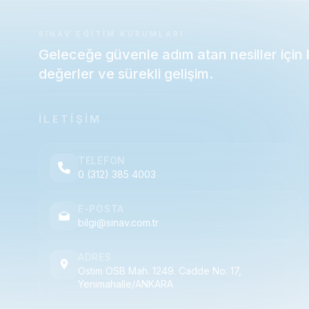
SINAV EĞITIM KURUMLARI
Geleceğe güvenle adım atan nesiller için ka
değerler ve sürekli gelişim.
İLETİŞİM
TELEFON
0 (312) 385 4003
E-POSTA
bilgi@sinav.com.tr
ADRES
Ostim OSB Mah. 1249. Cadde No: 17,
Yenimahalle/ANKARA