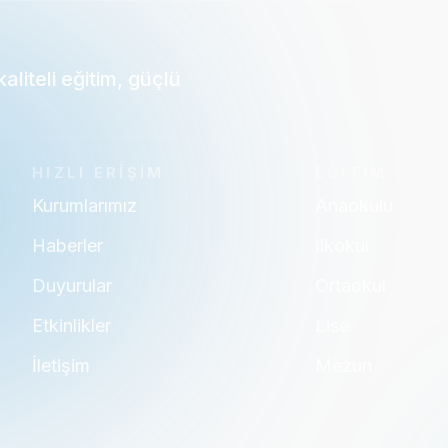
liteli eğitim, güçlü
HIZLI ERİŞİM
EĞİTİM
Kurumlarımız
Anaokulu
Haberler
İlkokul
Duyurular
Ortaokul
Etkinlikler
Lise
İletişim
Mezun