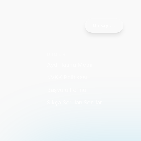
Ön kayıt
→
DİĞER
Aydınlatma Metni
KVKK Politikası
Başvuru Formu
Sıkça Sorulan Sorular