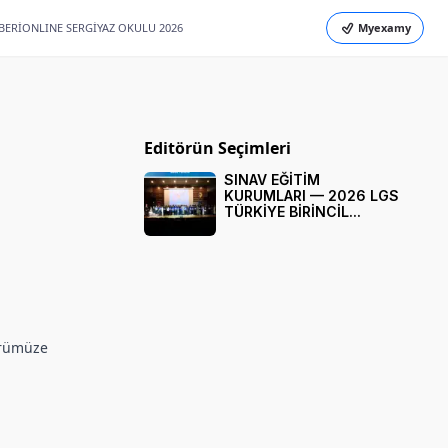
BERİ
ONLINE SERGİ
YAZ OKULU 2026
Myexamy
Editörün Seçimleri
SINAV EĞİTİM
KURUMLARI — 2026 LGS
TÜRKİYE BİRİNCİL...
dürümüze