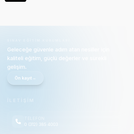
SINAV EĞITIM KURUMLARI
Geleceğe güvenle adım atan nesiller için
kaliteli eğitim, güçlü değerler ve sürekli
gelişim.
Ön kayıt
→
İLETİŞİM
TELEFON
0 (312) 385 4003