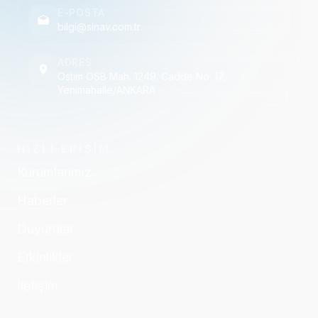
E-POSTA
bilgi@sinav.com.tr
ADRES
Ostim OSB Mah. 1249. Cadde No: 17,
Yenimahalle/ANKARA
HIZLI ERİŞİM
Kurumlarımız
Haberler
Duyurular
Etkinlikler
İletişim