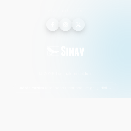
BİZİ TAKİP EDİN
©
2026
·
Tüm hakları saklıdır.
tarafından tasarlandı ve geliştirildi.
→
Arde Yazılım