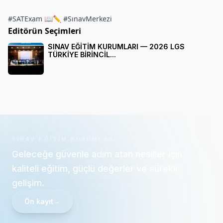
#SATExam 📖✏️ #SınavMerkezi
Editörün Seçimleri
SINAV EĞİTİM KURUMLARI — 2026 LGS
TÜRKİYE BİRİNCİL...
SINAV EĞITIM KURUMLARI
Geleceğe güvenle adım atan nesiller için
kaliteli eğitim, güçlü değerler ve sürekli
gelişim.
Ön kayıt
→