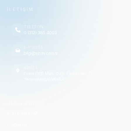
İLETİŞİM
TELEFON
0 (312) 385 4003
E-POSTA
bilgi@sinav.com.tr
ADRES
Ostim OSB Mah. 1249. Cadde No: 17,
Yenimahalle/ANKARA
HIZLI ERİŞİM
Kurumlarımız
Haberler