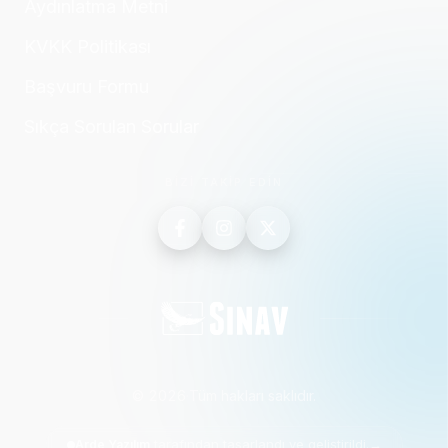
Aydınlatma Metni
KVKK Politikası
Başvuru Formu
Sıkça Sorulan Sorular
BİZİ TAKİP EDİN
©
2026
·
Tüm hakları saklıdır.
tarafından tasarlandı ve geliştirildi.
→
Arde Yazılım