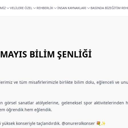
İMİZ
VELİLERE ÖZEL
REHBERLİK
İNSAN KAYNAKLARI
BASINDA BİZ
EĞİTİM REH
 MAYIS BİLİM ŞENLİĞİ
ilerimiz ve tüm misafirlerimizle birlikte bilim dolu, eğlenceli ve u
 görsel sanatlar atölyelerine, geleneksel spor aktivitelerinden 
hem öğrendik hem eğlendik.
jisi yüksek konseriyle taçlandırdık. @onurerolkonser 💐✨