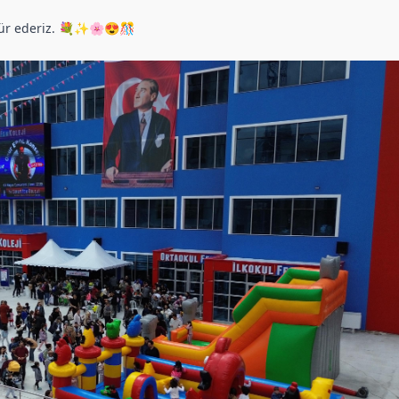
kkür ederiz. 💐✨🌸😍🎊