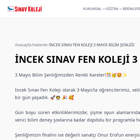
KURUMSAL
EĞİTİM
BİRİMLER
Anasayfa
/
Haberler
/
İNCEK SINAV FEN KOLEJİ 3 MAYIS BİLİM ŞENLİĞİ
İNCEK SINAV FEN KOLEJİ 3
3 Mayıs Bilim Şenliğimizden Renkli Kareler!🎊🥳🤩✨
İncek Sınav Fen Koleji olarak 3 Mayıs’ta öğrencilerimiz, vel
bir gün yaşadık. 🚀🧑‍🚀 🎉 🥰
Gün boyu süren etkinliklerimizde; şişme oyun alanlarından
verici bilim deney şovlarına kadar dopdolu bir programla 
Şenliğimizin finalini ise değerli sanatçı Onur Erol’un ener