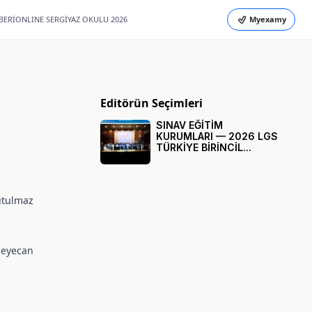
BERİ
ONLINE SERGİ
YAZ OKULU 2026
Myexamy
Editörün Seçimleri
SINAV EĞİTİM
KURUMLARI — 2026 LGS
TÜRKİYE BİRİNCİL...
nutulmaz
heyecan