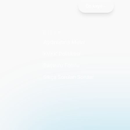
Ön kayıt
→
DİĞER
Aydınlatma Metni
KVKK Politikası
Başvuru Formu
Sıkça Sorulan Sorular