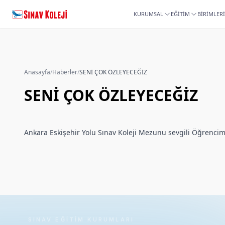
KURUMSAL
EĞİTİM
BİRİMLER
Anasayfa
/
Haberler
/
SENİ ÇOK ÖZLEYECEĞİZ
SENİ ÇOK ÖZLEYECEĞİZ
Ankara Eskişehir Yolu Sınav Koleji Mezunu sevgili Öğrencim
SINAV EĞITIM KURUMLARI