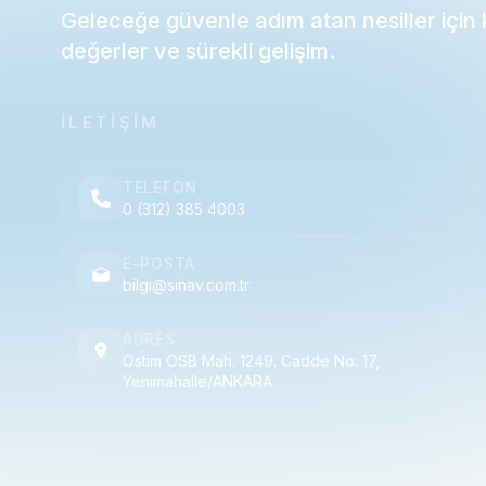
Geleceğe güvenle adım atan nesiller için ka
değerler ve sürekli gelişim.
İLETİŞİM
TELEFON
0 (312) 385 4003
E-POSTA
bilgi@sinav.com.tr
ADRES
Ostim OSB Mah. 1249. Cadde No: 17,
Yenimahalle/ANKARA