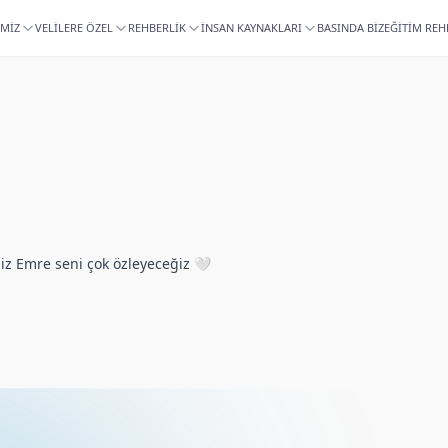
İMİZ
VELİLERE ÖZEL
REHBERLİK
İNSAN KAYNAKLARI
BASINDA BİZ
EĞİTİM REH
iz Emre seni çok özleyeceğiz 🤍