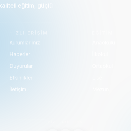
liteli eğitim, güçlü
HIZLI ERİŞİM
EĞİTİM
Kurumlarımız
Anaokulu
Haberler
İlkokul
Duyurular
Ortaokul
Etkinlikler
Lise
İletişim
Mezun
BİZİ TAKİP EDİN